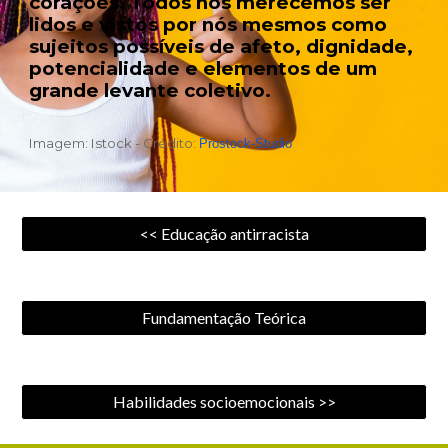
corações. Todos nós merecemos ser
lidos e vistos por nós mesmos como
sujeitos possíveis de afeto, dignidade,
potencialidade e elementos de um
grande levante coletivo.
Imagem: Istock -
Crédito
:
Prostock-Studio
<< Educação antirracista
Fundamentação Teórica
Habilidades socioemocionais >>