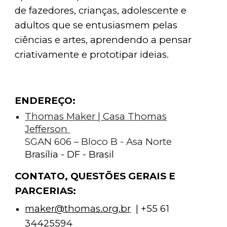
de fazedores, crianças, adolescente e
adultos que se entusiasmem pelas
ciências e artes, aprendendo a pensar
criativamente e prototipar ideias.
E
NDEREÇO:
Thomas Maker | Casa Thomas
Jefferson
SGAN 606 – Bloco B - Asa Norte
Bras
í
lia - DF - Bra
s
il
CONTATO, QUESTÕES GERAIS E
PARCERIAS:
maker@thomas.org.br
|
+55 61
34425594