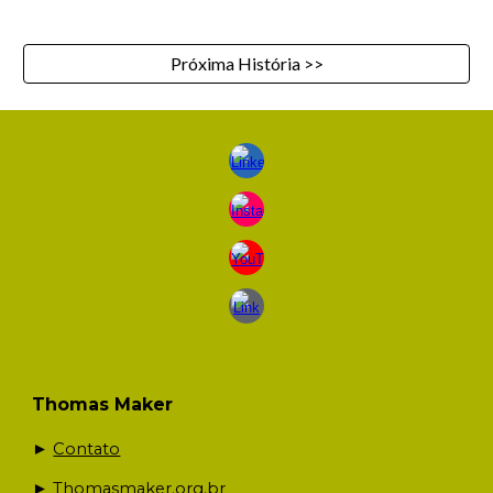
Próxima História >>
Thomas Maker
►
Contato
►
T
homasmaker.org.br